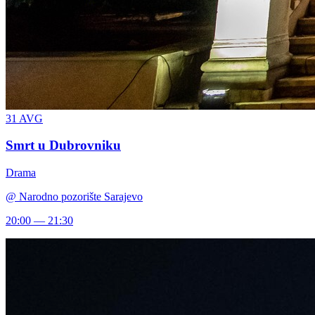
31
AVG
Smrt u Dubrovniku
Drama
@
Narodno pozorište Sarajevo
20:00 — 21:30