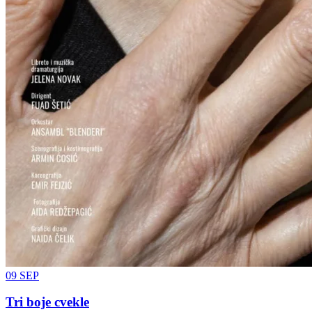
09
SEP
Tri boje cvekle