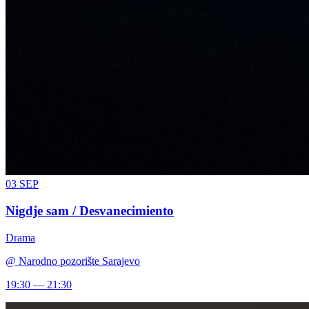
03
SEP
Nigdje sam / Desvanecimiento
Drama
@
Narodno pozorište Sarajevo
19:30 — 21:30