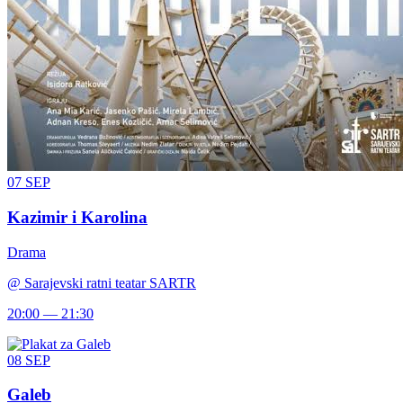
07
SEP
Kazimir i Karolina
Drama
@
Sarajevski ratni teatar SARTR
20:00 — 21:30
08
SEP
Galeb