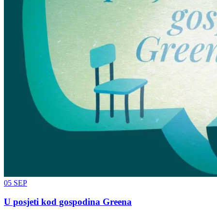
05
SEP
U posjeti kod gospodina Greena