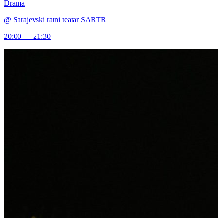
Drama
@
Sarajevski ratni teatar SARTR
20:00 — 21:30