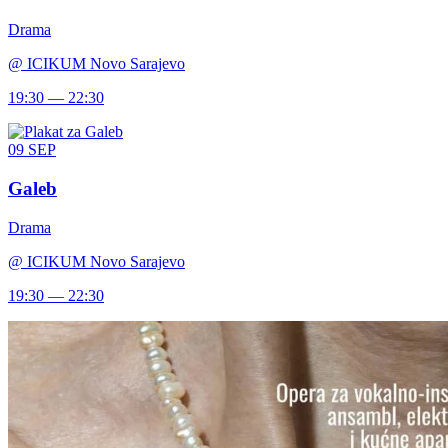
Drama
@
ICIKUM Novo Sarajevo
19:30 — 22:30
09
SEP
Galeb
Drama
@
ICIKUM Novo Sarajevo
19:30 — 22:30