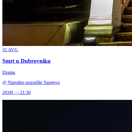
31
AVG
Smrt u Dubrovniku
Drama
@
Narodno pozorište Sarajevo
20:00 — 21:30