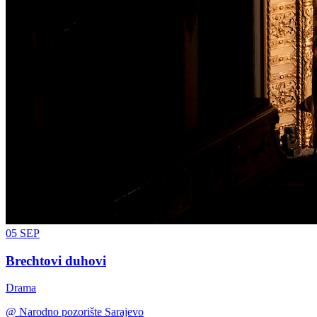
05
SEP
Brechtovi duhovi
Drama
@
Narodno pozorište Sarajevo