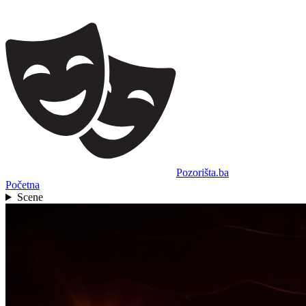
Pozorišta.ba
Početna
Scene