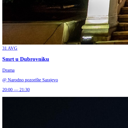
31
AVG
Smrt u Dubrovniku
Drama
@
Narodno pozorište Sarajevo
20:00 — 21:30