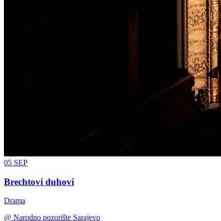
05
SEP
Brechtovi duhovi
Drama
@
Narodno pozorište Sarajevo