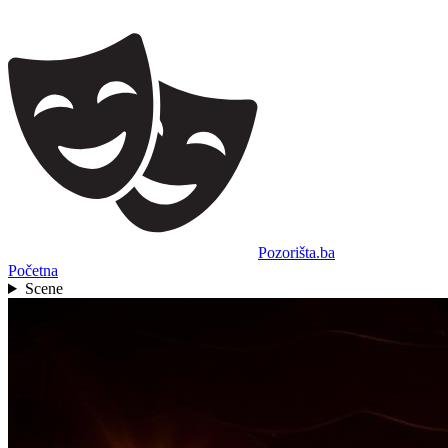
Pozorišta.ba
Početna
Scene