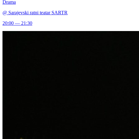
Drama
@
Sarajevski ratni teatar SARTR
20:00 — 21:30