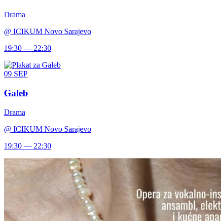
Drama
@
ICIKUM Novo Sarajevo
19:30 — 22:30
09
SEP
Galeb
Drama
@
ICIKUM Novo Sarajevo
19:30 — 22:30