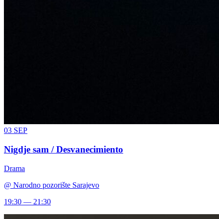
03
SEP
Nigdje sam / Desvanecimiento
Drama
@
Narodno pozorište Sarajevo
19:30 — 21:30