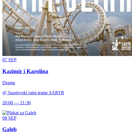
07
SEP
Kazimir i Karolina
Drama
@
Sarajevski ratni teatar SARTR
20:00 — 21:30
08
SEP
Galeb