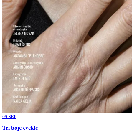
09
SEP
Tri boje cvekle