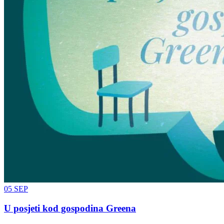
05
SEP
U posjeti kod gospodina Greena