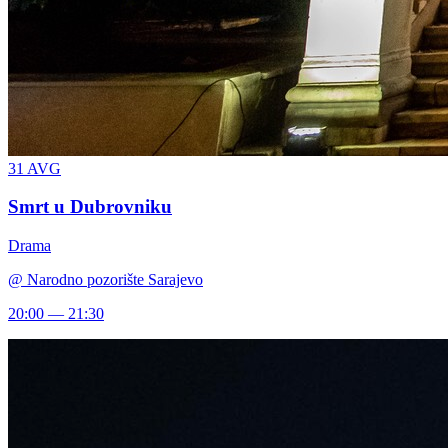
31
AVG
Smrt u Dubrovniku
Drama
@
Narodno pozorište Sarajevo
20:00 — 21:30