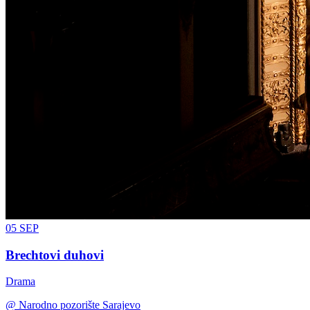
05
SEP
Brechtovi duhovi
Drama
@
Narodno pozorište Sarajevo