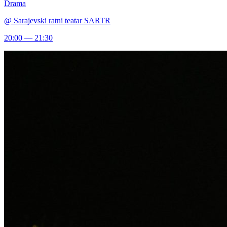
Drama
@
Sarajevski ratni teatar SARTR
20:00 — 21:30