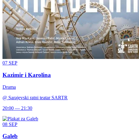
07
SEP
Kazimir i Karolina
Drama
@
Sarajevski ratni teatar SARTR
20:00 — 21:30
08
SEP
Galeb