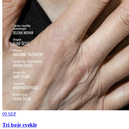
09
SEP
Tri boje cvekle