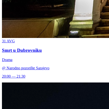
31
AVG
Smrt u Dubrovniku
Drama
@
Narodno pozorište Sarajevo
20:00 — 21:30