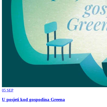
05
SEP
U posjeti kod gospodina Greena