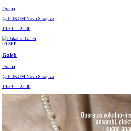
Drama
@
ICIKUM Novo Sarajevo
19:30 — 22:30
09
SEP
Galeb
Drama
@
ICIKUM Novo Sarajevo
19:30 — 22:30