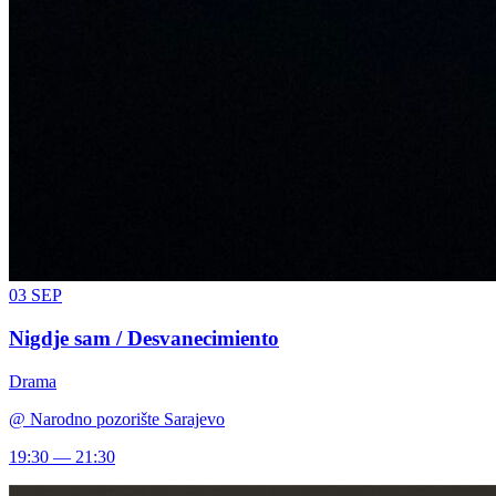
03
SEP
Nigdje sam / Desvanecimiento
Drama
@
Narodno pozorište Sarajevo
19:30 — 21:30