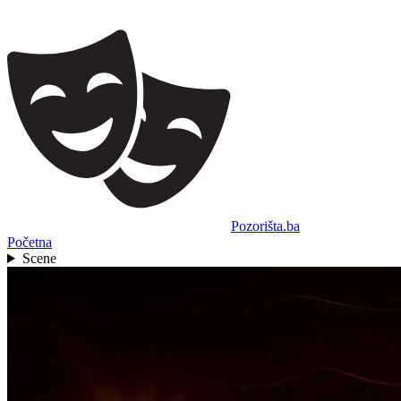
Pozorišta.ba
Početna
Scene