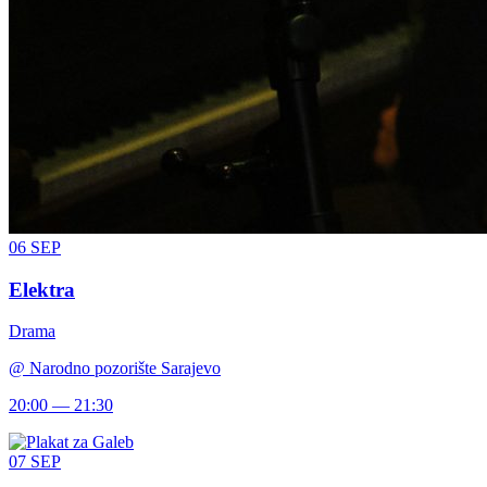
06
SEP
Elektra
Drama
@
Narodno pozorište Sarajevo
20:00 — 21:30
07
SEP