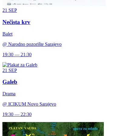
21
SEP
Nečista krv
Balet
@
Narodno pozorište Sarajevo
19:30 — 21:30
21
SEP
Galeb
Drama
@
ICIKUM Novo Sarajevo
19:30 — 22:30