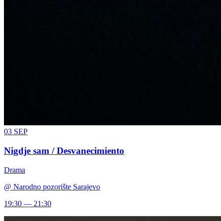
03
SEP
Nigdje sam / Desvanecimiento
Drama
@
Narodno pozorište Sarajevo
19:30 — 21:30