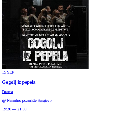
15
SEP
Gogolj iz pepela
Drama
@
Narodno pozorište Sarajevo
19:30 — 21:30