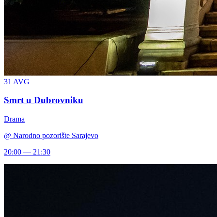
31
AVG
Smrt u Dubrovniku
Drama
@
Narodno pozorište Sarajevo
20:00 — 21:30