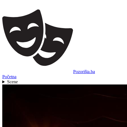
Pozorišta.ba
Početna
Scene