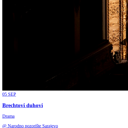
05
SEP
Brechtovi duhovi
Drama
@
Narodno pozorište Sarajevo