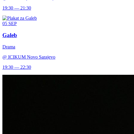
19:30 — 21:30
05
SEP
Galeb
Drama
@
ICIKUM Novo Sarajevo
19:30 — 22:30