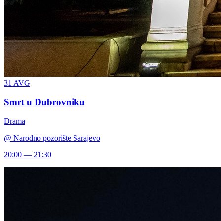
31
AVG
Smrt u Dubrovniku
Drama
@
Narodno pozorište Sarajevo
20:00 — 21:30