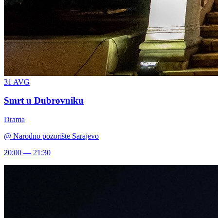
31
AVG
Smrt u Dubrovniku
Drama
@
Narodno pozorište Sarajevo
20:00 — 21:30