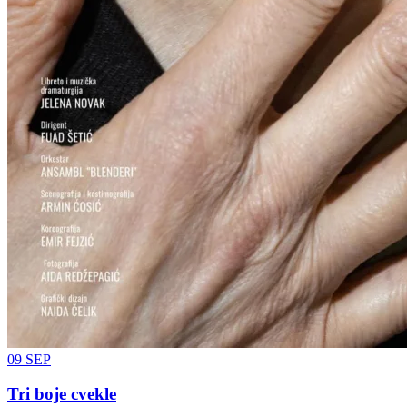
09
SEP
Tri boje cvekle