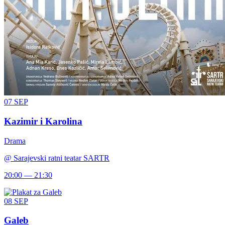
07
SEP
Kazimir i Karolina
Drama
@
Sarajevski ratni teatar SARTR
20:00 — 21:30
08
SEP
Galeb