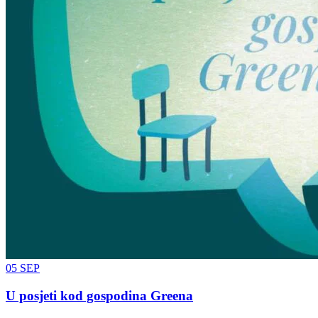
05
SEP
U posjeti kod gospodina Greena