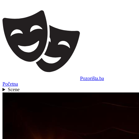
Pozorišta.ba
Početna
Scene