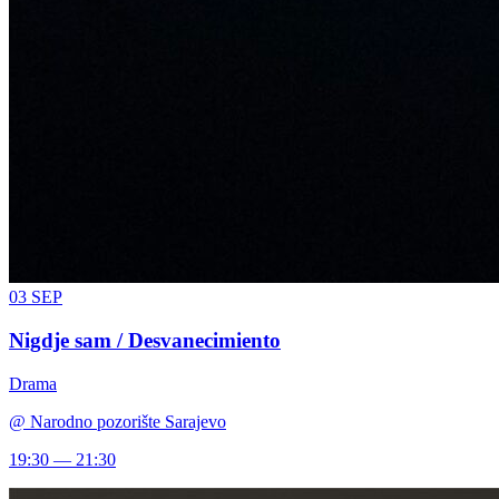
03
SEP
Nigdje sam / Desvanecimiento
Drama
@
Narodno pozorište Sarajevo
19:30 — 21:30