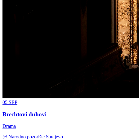
05
SEP
Brechtovi duhovi
Drama
@
Narodno pozorište Sarajevo