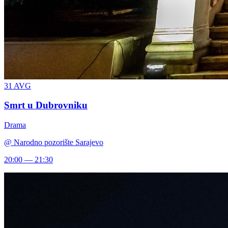
31
AVG
Smrt u Dubrovniku
Drama
@
Narodno pozorište Sarajevo
20:00 — 21:30