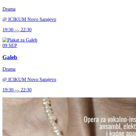
Drama
@
ICIKUM Novo Sarajevo
19:30 — 22:30
09
SEP
Galeb
Drama
@
ICIKUM Novo Sarajevo
19:30 — 22:30