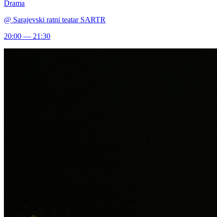
Drama
@
Sarajevski ratni teatar SARTR
20:00 — 21:30