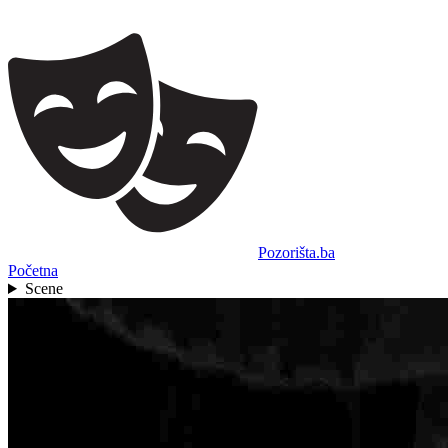
Pozorišta.ba
Početna
Scene