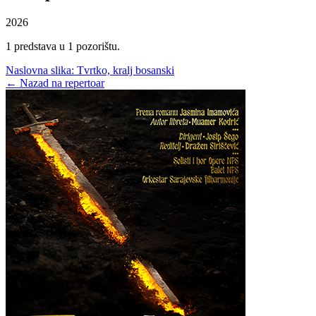
2026
1 predstava u 1 pozorištu.
Naslovna slika:
Tvrtko, kralj bosanski
← Nazad na repertoar