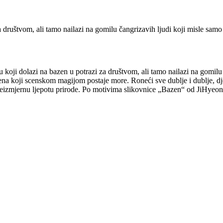
društvom, ali tamo nailazi na gomilu čangrizavih ljudi koji misle samo 
dolazi na bazen u potrazi za društvom, ali tamo nailazi na gomilu čan
na koji scenskom magijom postaje more. Roneći sve dublje i dublje, dje
 i neizmjernu ljepotu prirode. Po motivima slikovnice „Bazen“ od JiHyeo