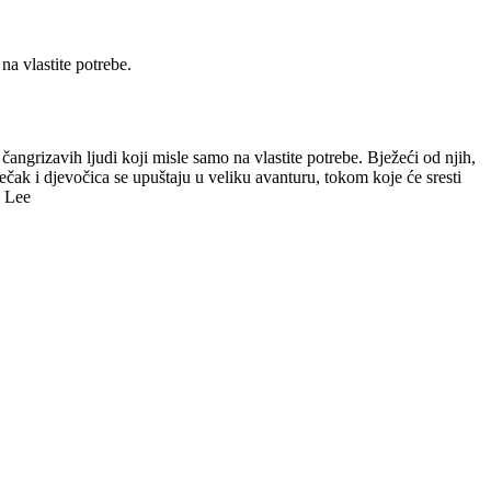
na vlastite potrebe.
grizavih ljudi koji misle samo na vlastite potrebe. Bježeći od njih,
čak i djevočica se upuštaju u veliku avanturu, tokom koje će sresti
n Lee