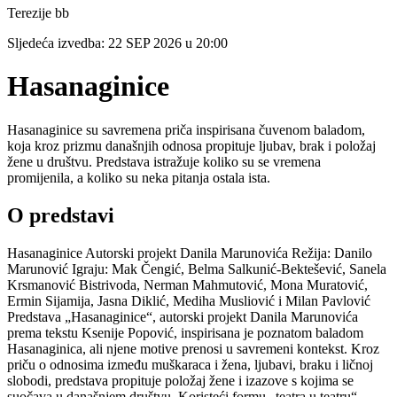
Terezije bb
Sljedeća izvedba:
22 SEP 2026
u
20:00
Hasanaginice
Hasanaginice su savremena priča inspirisana čuvenom baladom,
koja kroz prizmu današnjih odnosa propituje ljubav, brak i položaj
žene u društvu. Predstava istražuje koliko su se vremena
promijenila, a koliko su neka pitanja ostala ista.
O predstavi
Hasanaginice Autorski projekt Danila Marunovića Režija: Danilo
Marunović Igraju: Mak Čengić, Belma Salkunić-Bektešević, Sanela
Krsmanović Bistrivoda, Nerman Mahmutović, Mona Muratović,
Ermin Sijamija, Jasna Diklić, Mediha Musliović i Milan Pavlović
Predstava „Hasanaginice“, autorski projekt Danila Marunovića
prema tekstu Ksenije Popović, inspirisana je poznatom baladom
Hasanaginica, ali njene motive prenosi u savremeni kontekst. Kroz
priču o odnosima između muškaraca i žena, ljubavi, braku i ličnoj
slobodi, predstava propituje položaj žene i izazove s kojima se
suočava u današnjem društvu. Koristeći formu „teatra u teatru“,