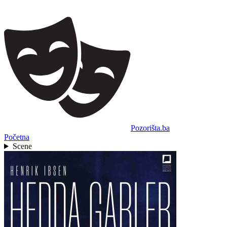
Pozorišta.ba
Početna
Scene