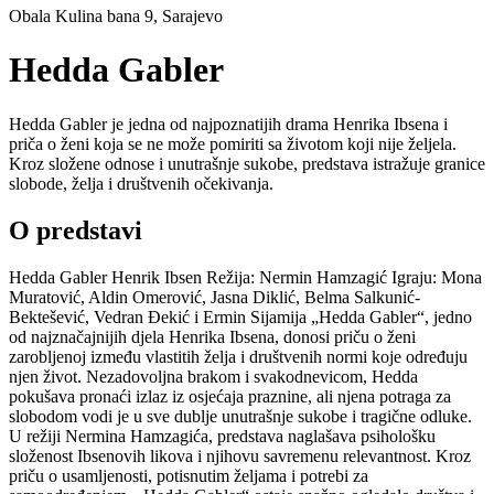
Obala Kulina bana 9, Sarajevo
Hedda Gabler
Hedda Gabler je jedna od najpoznatijih drama Henrika Ibsena i
priča o ženi koja se ne može pomiriti sa životom koji nije željela.
Kroz složene odnose i unutrašnje sukobe, predstava istražuje granice
slobode, želja i društvenih očekivanja.
O predstavi
Hedda Gabler Henrik Ibsen Režija: Nermin Hamzagić Igraju: Mona
Muratović, Aldin Omerović, Jasna Diklić, Belma Salkunić-
Bektešević, Vedran Đekić i Ermin Sijamija „Hedda Gabler“, jedno
od najznačajnijih djela Henrika Ibsena, donosi priču o ženi
zarobljenoj između vlastitih želja i društvenih normi koje određuju
njen život. Nezadovoljna brakom i svakodnevicom, Hedda
pokušava pronaći izlaz iz osjećaja praznine, ali njena potraga za
slobodom vodi je u sve dublje unutrašnje sukobe i tragične odluke.
U režiji Nermina Hamzagića, predstava naglašava psihološku
složenost Ibsenovih likova i njihovu savremenu relevantnost. Kroz
priču o usamljenosti, potisnutim željama i potrebi za