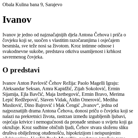
Obala Kulina bana 9, Sarajevo
Ivanov
Ivanov je jedno od najznačajnijih djela Antona Čehova i priča o
čovjeku koji se, suočen s vlastitim razočaranjima i osjećajem
besmisla, sve teže nosi sa životom. Kroz intimne odnose i
svakodnevne sukobe, predstava otkriva usamljenost i krhkost
savremenog čovjeka.
O predstavi
Ivanov Anton Pavlovič Čehov Režija: Paolo Magelli Igraju:
Aleksandar Seksan, Amra Kapidžić, Zijah Sokolović, Ermin
Sijamija, Ejla Bavčić, Maja Izetbegović, Ermin Bravo, Merima
Lepić Redžepović, Slaven Vidak, Aldin Omerović, Mediha
Musliović, Dino Bajrović i Mak Čengić „Ivanov“, jedna od
najpoznatijih drama Antona Čehova, donosi priču o čovjeku koji se
nalazi na prekretnici života, rastrzan između izgubljenih ljubavi,
osjećaja krivice i nemogućnosti da pronađe smisao u svijetu koji ga
okružuje. Kroz sudbine običnih ljudi, Čehov stvara složenu sliku
društva obilježenog otuđenošću, hipokrizijom i neispunjenim