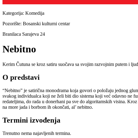
Kategorija:
Komedija
Pozorište:
Bosanski kulturni centar
Branilaca Sarajeva 24
Nebitno
Kerim Čutuna se kroz satiru suočava sa svojim razvojnim putem i ljudi
O predstavi
“Nebitno” je satirična monodrama koja govori o položaju jednog glu
svakog individualca koji ne želi biti dio sistema koji već odavno ne 
redateljima, do rada u donerhani pa sve do algoritamskih visina. Kroz int
na more jada i borbom ih okončati, al’ nebitno.
Termini izvođenja
Trenutno nema najavljenih termina.