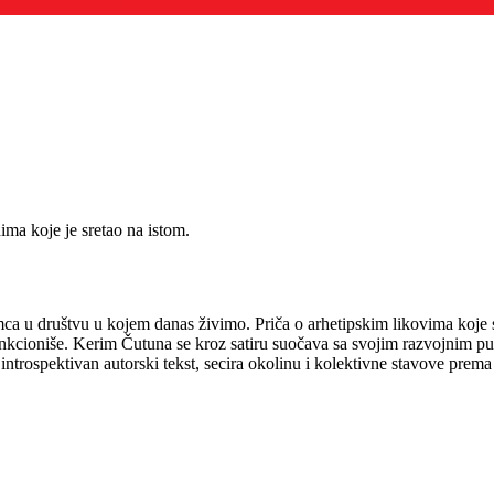
ma koje je sretao na istom.
mca u društvu u kojem danas živimo. Priča o arhetipskim likovima koje
funkcioniše. Kerim Čutuna se kroz satiru suočava sa svojim razvojnim pu
rospektivan autorski tekst, secira okolinu i kolektivne stavove prema poje