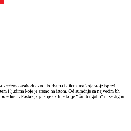
 susrećemo svakodnevno, borbama i dilemama koje stoje ispred
tem i ljudima koje je sretao na istom. Od suradnje sa najvećim bh.
dincu. Postavlja pitanje da li je bolje “ šutiti i guliti” ili se dignuti