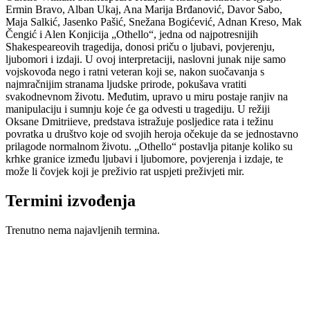
Ermin Bravo, Alban Ukaj, Ana Marija Brđanović, Davor Sabo,
Maja Salkić, Jasenko Pašić, Snežana Bogićević, Adnan Kreso, Mak
Čengić i Alen Konjicija „Othello“, jedna od najpotresnijih
Shakespeareovih tragedija, donosi priču o ljubavi, povjerenju,
ljubomori i izdaji. U ovoj interpretaciji, naslovni junak nije samo
vojskovođa nego i ratni veteran koji se, nakon suočavanja s
najmračnijim stranama ljudske prirode, pokušava vratiti
svakodnevnom životu. Međutim, upravo u miru postaje ranjiv na
manipulaciju i sumnju koje će ga odvesti u tragediju. U režiji
Oksane Dmitriieve, predstava istražuje posljedice rata i težinu
povratka u društvo koje od svojih heroja očekuje da se jednostavno
prilagode normalnom životu. „Othello“ postavlja pitanje koliko su
krhke granice između ljubavi i ljubomore, povjerenja i izdaje, te
može li čovjek koji je preživio rat uspjeti preživjeti mir.
Termini izvođenja
Trenutno nema najavljenih termina.