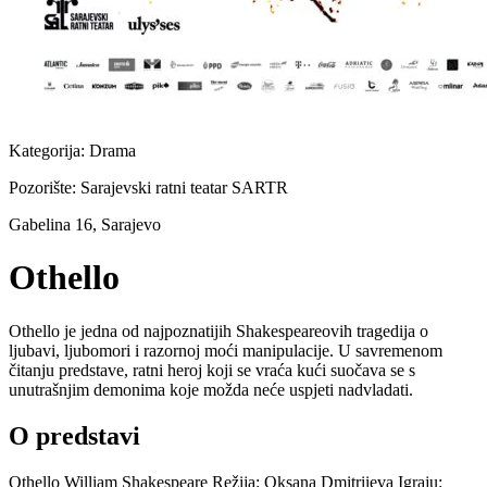
Kategorija:
Drama
Pozorište:
Sarajevski ratni teatar SARTR
Gabelina 16, Sarajevo
Othello
Othello je jedna od najpoznatijih Shakespeareovih tragedija o
ljubavi, ljubomori i razornoj moći manipulacije. U savremenom
čitanju predstave, ratni heroj koji se vraća kući suočava se s
unutrašnjim demonima koje možda neće uspjeti nadvladati.
O predstavi
Othello William Shakespeare Režija: Oksana Dmitriieva Igraju: