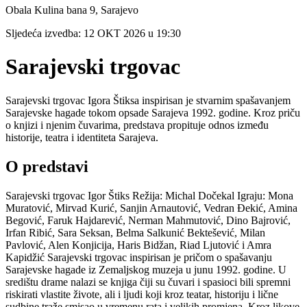
Obala Kulina bana 9, Sarajevo
Sljedeća izvedba:
12 OKT 2026
u
19:30
Sarajevski trgovac
Sarajevski trgovac Igora Štiksa inspirisan je stvarnim spašavanjem
Sarajevske hagade tokom opsade Sarajeva 1992. godine. Kroz priču
o knjizi i njenim čuvarima, predstava propituje odnos između
historije, teatra i identiteta Sarajeva.
O predstavi
Sarajevski trgovac Igor Štiks Režija: Michal Dočekal Igraju: Mona
Muratović, Mirvad Kurić, Sanjin Arnautović, Vedran Đekić, Amina
Begović, Faruk Hajdarević, Nerman Mahmutović, Dino Bajrović,
Irfan Ribić, Sara Seksan, Belma Salkunić Bektešević, Milan
Pavlović, Alen Konjicija, Haris Bidžan, Riad Ljutović i Amra
Kapidžić Sarajevski trgovac inspirisan je pričom o spašavanju
Sarajevske hagade iz Zemaljskog muzeja u junu 1992. godine. U
središtu drame nalazi se knjiga čiji su čuvari i spasioci bili spremni
riskirati vlastite živote, ali i ljudi koji kroz teatar, historiju i lične
sudbine traže smisao u vremenu rata i velikih promjena. Kroz likove