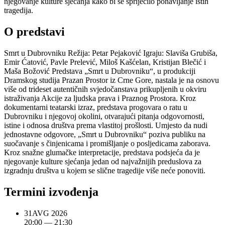
njegovanje kulture sjećanja kako bi se spriječilo ponavljanje istih
tragedija.
O predstavi
Smrt u Dubrovniku Režija: Petar Pejaković Igraju: Slaviša Grubiša,
Emir Ćatović, Pavle Prelević, Miloš Kašćelan, Kristijan Blečić i
Maša Božović Predstava „Smrt u Dubrovniku“, u produkciji
Dramskog studija Prazan Prostor iz Crne Gore, nastala je na osnovu
više od trideset autentičnih svjedočanstava prikupljenih u okviru
istraživanja Akcije za ljudska prava i Praznog Prostora. Kroz
dokumentarni teatarski izraz, predstava progovara o ratu u
Dubrovniku i njegovoj okolini, otvarajući pitanja odgovornosti,
istine i odnosa društva prema vlastitoj prošlosti. Umjesto da nudi
jednostavne odgovore, „Smrt u Dubrovniku“ poziva publiku na
suočavanje s činjenicama i promišljanje o posljedicama zaborava.
Kroz snažne glumačke interpretacije, predstava podsjeća da je
njegovanje kulture sjećanja jedan od najvažnijih preduslova za
izgradnju društva u kojem se slične tragedije više neće ponoviti.
Termini izvođenja
31
AVG
2026
20:00
— 21:30