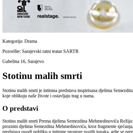
Kategorija:
Drama
Pozorište:
Sarajevski ratni teatar SARTR
Gabelina 16, Sarajevo
Stotinu malih smrti
Stotinu malih smrti je intimna predstava inspirisana djelima Semezdina
koje oblikuju naše živote i ostavljaju trag u nama.
O predstavi
Stotinu malih smrti Prema djelima Semezdina Mehmedinovića Režija: 
proznim djelima Semezdina Mehmedinovića, kroz fragmente sjećanja, lič
predstava uvodi publiku u intimne prostore svojih junaka, gdje se pre