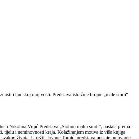
osti i ljudskoj ranjivosti. Predstava istražuje brojne „male smrti“
 i Nikolina Vujić Predstava „Stotinu malih smrti“, nastala prema
 tijelu i neminovnosti kraja. Kolažiranjem motiva iz više knjiga,
o svakog života. U režiji Jovane Tomić, predstava postaje putovanje