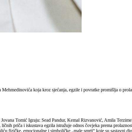
 Mehmedinovića koja kroz sjećanja, egzile i povratke promišlja o prolazn
Jovana Tomić Igraju: Sead Pandur, Kemal Rizvanović, Amila Terzimehić
nih priča i iskustava egzila istražuje odnos čovjeka prema prolaznosti,
pliću fizičke, emocionalne i simboličke „male smrti“ koje su sastavni di