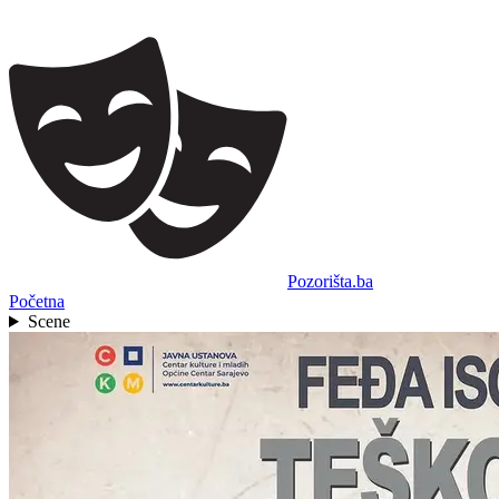
Pozorišta.ba
Početna
Scene