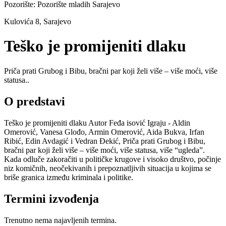
Pozorište:
Pozorište mladih Sarajevo
Kulovića 8, Sarajevo
Teško je promijeniti dlaku
Priča prati Grubog i Bibu, bračni par koji želi više – više moći, više
statusa..
O predstavi
Teško je promijeniti dlaku Autor Feđa isović Igraju - Aldin
Omerović, Vanesa Glođo, Armin Omerović, Aida Bukva, Irfan
Ribić, Edin Avdagić i Vedran Đekić, Priča prati Grubog i Bibu,
bračni par koji želi više – više moći, više statusa, više “ugleda”.
Kada odluče zakoračiti u političke krugove i visoko društvo, počinje
niz komičnih, neočekivanih i prepoznatljivih situacija u kojima se
briše granica između kriminala i politike.
Termini izvođenja
Trenutno nema najavljenih termina.