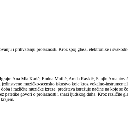
vanju i prihvatanju prolaznosti. Kroz spoj glasa, elektronike i svakodne
 Igraju: Ana Mia Karić, Emina Muftić, Amila Ravkić, Sanjin Arnautovi
si jedinstveno muzičko-scensko iskustvo koje kroz vokalno-instrumenta
 doba i različite muzičke izraze, predstava istražuje načine na koje se č
z patetike govori o prolaznosti i snazi ljudskog duha. Kroz različite gl
m krajem.