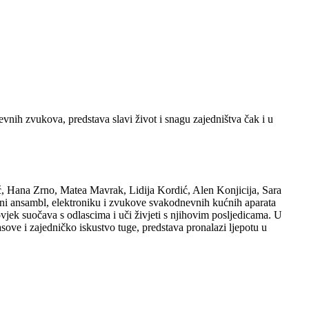
vnih zvukova, predstava slavi život i snagu zajedništva čak i u
ć, Hana Zrno, Matea Mavrak, Lidija Kordić, Alen Konjicija, Sara
lni ansambl, elektroniku i zvukove svakodnevnih kućnih aparata
ovjek suočava s odlascima i uči živjeti s njihovim posljedicama. U
asove i zajedničko iskustvo tuge, predstava pronalazi ljepotu u