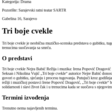
Kategorija:
Drama
Pozorište:
Sarajevski ratni teatar SARTR
Gabelina 16, Sarajevo
Tri boje cvekle
Tri boje cvekle je neobična muzičko-scenska predstava o gubitku, tugo
trenucima suočavanja sa smrću.
O predstavi
Tri boje cvekle Nejra Babić Režija i muzika: Irena Popović Dragović
Seksan i Nikolina Vujić „Tri boje cvekle“ autorice Nejre Babić dono
govori o gubitku, sjećanju i procesu tugovanja. Putujući kroz godišnja
režiji i muzičkoj postavci Irene Popović Dragović, „Tri boje cvekle“ be
solidarnosti i slavi život čak i u trenucima kada se suočava s njegovi
Termini izvođenja
Trenutno nema najavljenih termina.