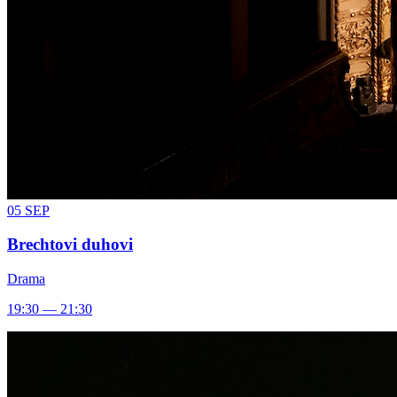
05
SEP
Brechtovi duhovi
Drama
19:30 — 21:30