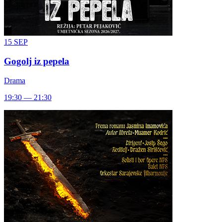
15
SEP
Gogolj iz pepela
Drama
19:30 — 21:30