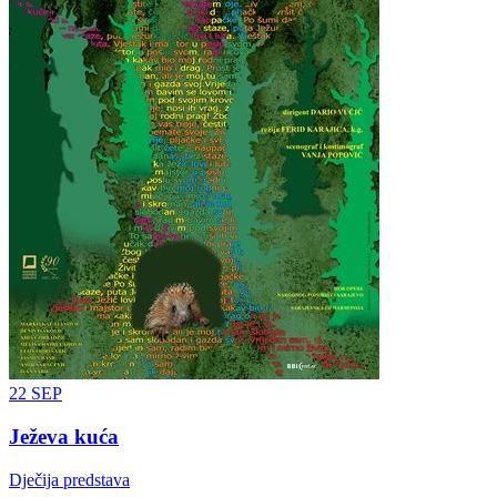
22
SEP
Ježeva kuća
Dječija predstava