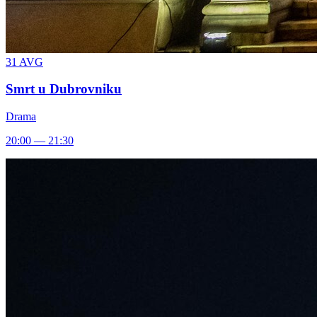
31
AVG
Smrt u Dubrovniku
Drama
20:00 — 21:30