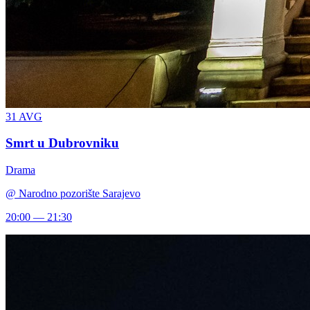
31
AVG
Smrt u Dubrovniku
Drama
@
Narodno pozorište Sarajevo
20:00 — 21:30