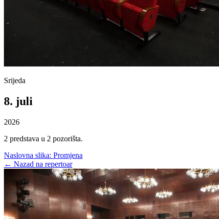
Srijeda
8
.
juli
2026
2 predstava u 2 pozorišta.
Naslovna slika:
Promjena
← Nazad na repertoar