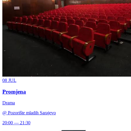
08
JUL
Promjena
Drama
@
Pozorište mladih Sarajevo
20:00 — 21:30