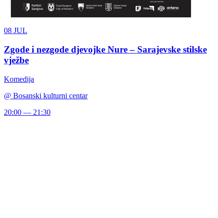
08
JUL
Zgode i nezgode djevojke Nure – Sarajevske stilske
vježbe
Komedija
@
Bosanski kulturni centar
20:00 — 21:30