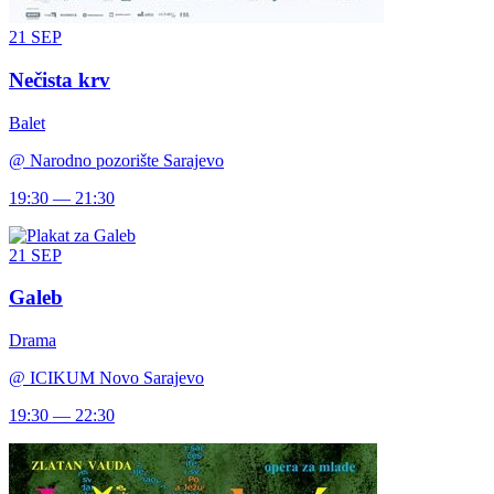
21
SEP
Nečista krv
Balet
@
Narodno pozorište Sarajevo
19:30 — 21:30
21
SEP
Galeb
Drama
@
ICIKUM Novo Sarajevo
19:30 — 22:30