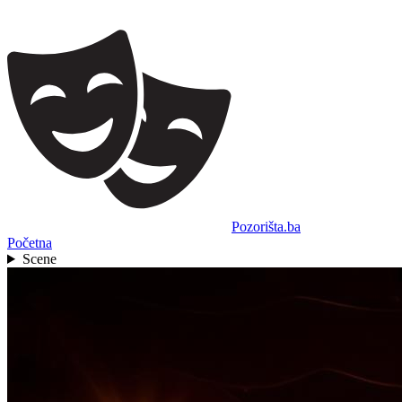
Pozorišta.ba
Početna
Scene