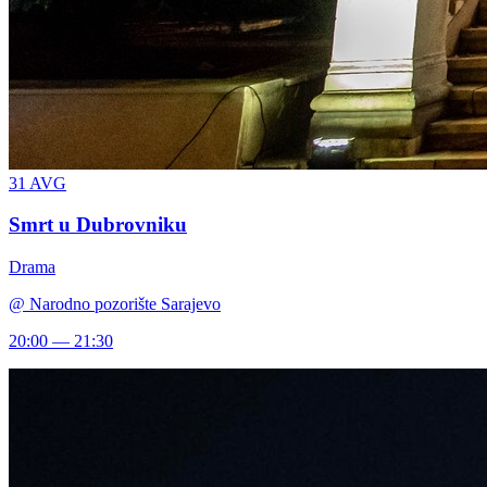
31
AVG
Smrt u Dubrovniku
Drama
@
Narodno pozorište Sarajevo
20:00 — 21:30