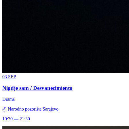
03
SEP
Nigdje sam / Desvanecimiento
Drama
@
Narodno pozorište Sarajevo
19:30 — 21:30