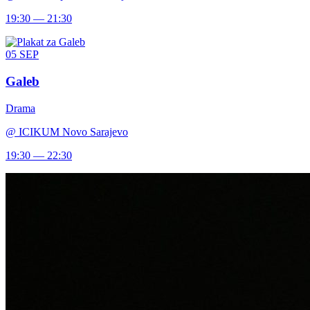
19:30 — 21:30
05
SEP
Galeb
Drama
@
ICIKUM Novo Sarajevo
19:30 — 22:30