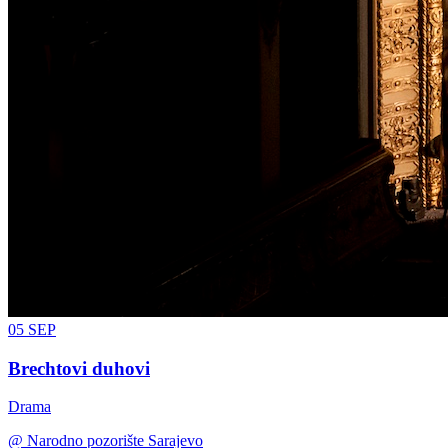
05
SEP
Brechtovi duhovi
Drama
@
Narodno pozorište Sarajevo