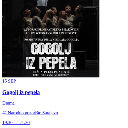
15
SEP
Gogolj iz pepela
Drama
@
Narodno pozorište Sarajevo
19:30 — 21:30