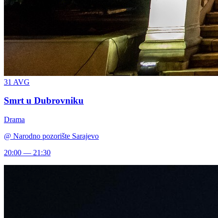
31
AVG
Smrt u Dubrovniku
Drama
@
Narodno pozorište Sarajevo
20:00 — 21:30