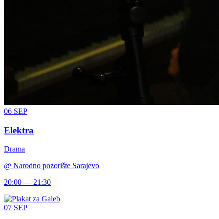
06
SEP
Elektra
Drama
@
Narodno pozorište Sarajevo
20:00 — 21:30
07
SEP