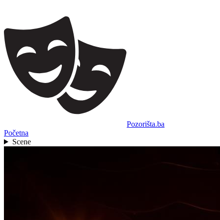
Pozorišta.ba
Početna
Scene