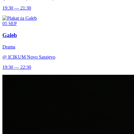
19:30 — 21:30
05
SEP
Galeb
Drama
@
ICIKUM Novo Sarajevo
19:30 — 22:30