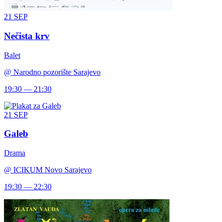
21
SEP
Nečista krv
Balet
@
Narodno pozorište Sarajevo
19:30 — 21:30
21
SEP
Galeb
Drama
@
ICIKUM Novo Sarajevo
19:30 — 22:30