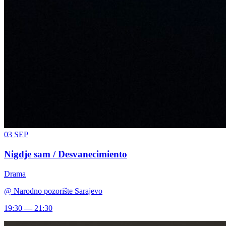
03
SEP
Nigdje sam / Desvanecimiento
Drama
@
Narodno pozorište Sarajevo
19:30 — 21:30