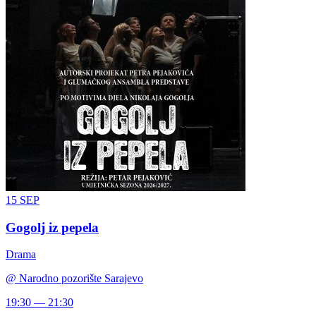
15
SEP
Gogolj iz pepela
Drama
@
Narodno pozorište Sarajevo
19:30 — 21:30