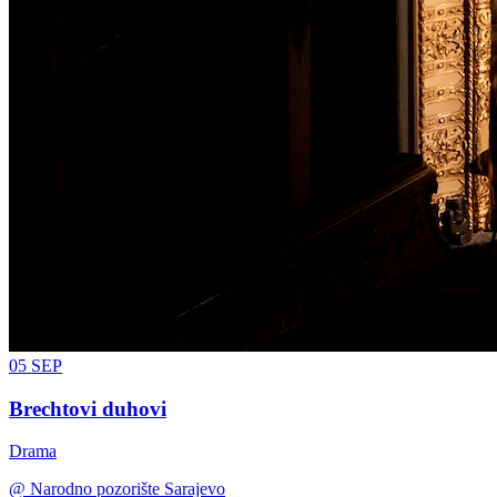
05
SEP
Brechtovi duhovi
Drama
@
Narodno pozorište Sarajevo