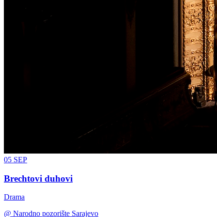
05
SEP
Brechtovi duhovi
Drama
@
Narodno pozorište Sarajevo