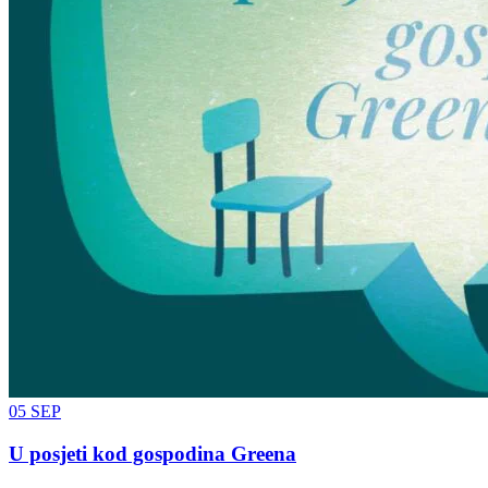
05
SEP
U posjeti kod gospodina Greena