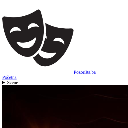
Pozorišta.ba
Početna
Scene