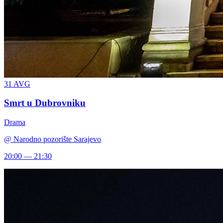
31
AVG
Smrt u Dubrovniku
Drama
@
Narodno pozorište Sarajevo
20:00 — 21:30