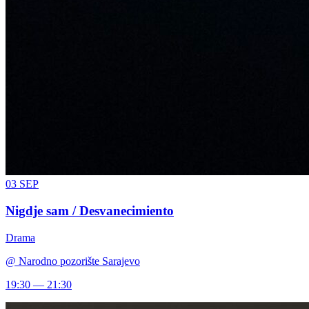
03
SEP
Nigdje sam / Desvanecimiento
Drama
@
Narodno pozorište Sarajevo
19:30 — 21:30