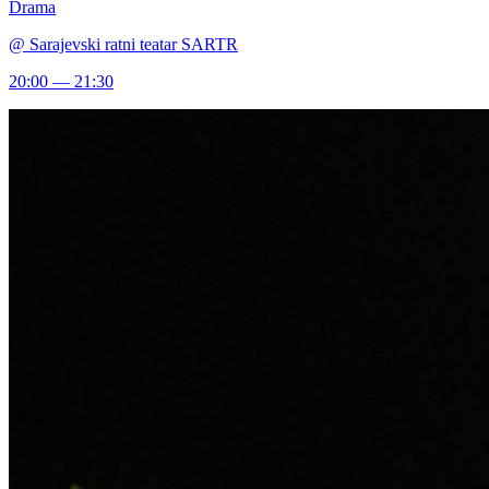
Drama
@
Sarajevski ratni teatar SARTR
20:00 — 21:30