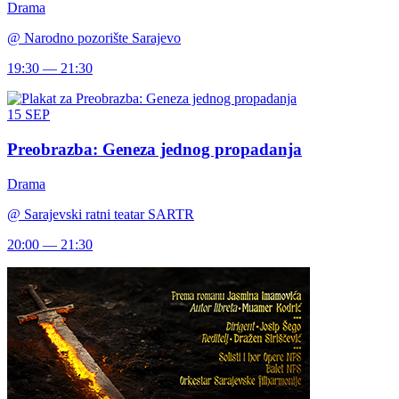
Drama
@
Narodno pozorište Sarajevo
19:30 — 21:30
15
SEP
Preobrazba: Geneza jednog propadanja
Drama
@
Sarajevski ratni teatar SARTR
20:00 — 21:30