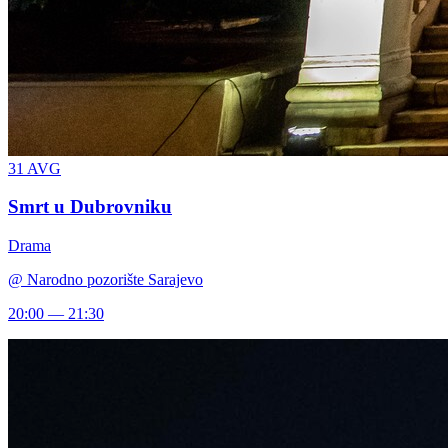
31
AVG
Smrt u Dubrovniku
Drama
@
Narodno pozorište Sarajevo
20:00 — 21:30