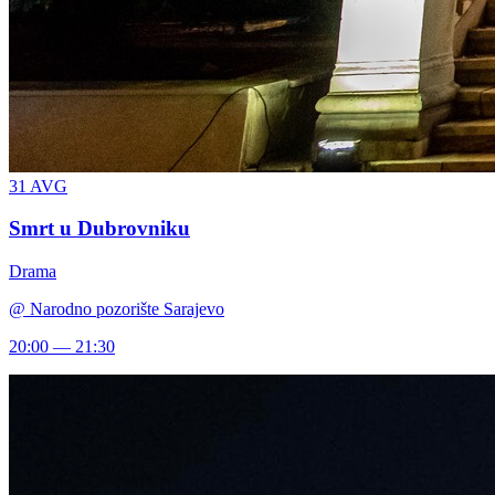
31
AVG
Smrt u Dubrovniku
Drama
@
Narodno pozorište Sarajevo
20:00 — 21:30