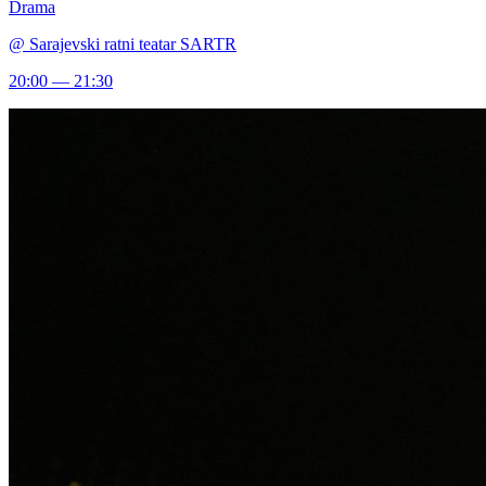
Drama
@
Sarajevski ratni teatar SARTR
20:00 — 21:30