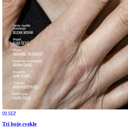
09
SEP
Tri boje cvekle