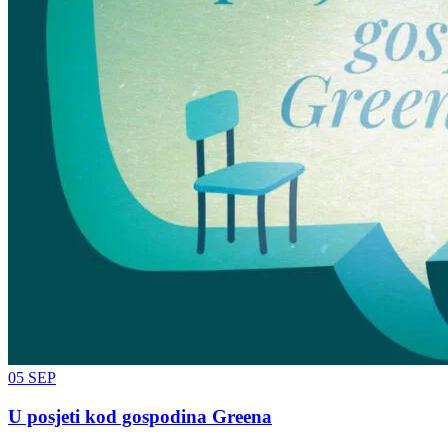
05
SEP
U posjeti kod gospodina Greena