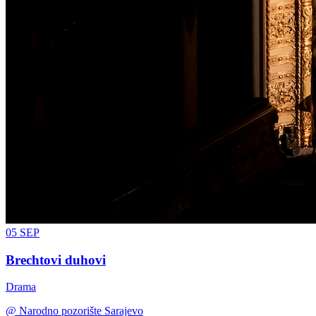
05
SEP
Brechtovi duhovi
Drama
@
Narodno pozorište Sarajevo