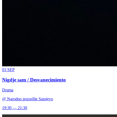
03
SEP
Nigdje sam / Desvanecimiento
Drama
@
Narodno pozorište Sarajevo
19:30 — 21:30