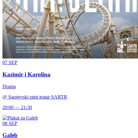
07
SEP
Kazimir i Karolina
Drama
@
Sarajevski ratni teatar SARTR
20:00 — 21:30
08
SEP
Galeb