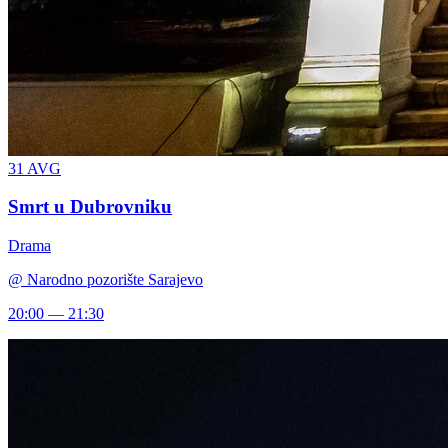
31
AVG
Smrt u Dubrovniku
Drama
@
Narodno pozorište Sarajevo
20:00 — 21:30