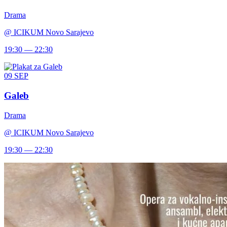
Drama
@
ICIKUM Novo Sarajevo
19:30 — 22:30
09
SEP
Galeb
Drama
@
ICIKUM Novo Sarajevo
19:30 — 22:30