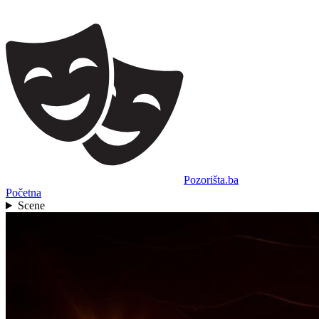
Pozorišta.ba
Početna
Scene