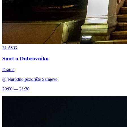
31
AVG
Smrt u Dubrovniku
Drama
@
Narodno pozorište Sarajevo
20:00 — 21:30