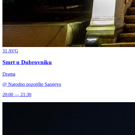
31
AVG
Smrt u Dubrovniku
Drama
@
Narodno pozorište Sarajevo
20:00 — 21:30